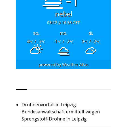
nebel
08:22
16:38 CET
so.
mo.
di.
4
/ -3
-1
/ -2
0
/ -2
°C
°C
°C
°C
°C
°C
powered by
Weather Atlas
RSS
Drohnenvorfall in Leipzig:
Bundesanwaltschaft ermittelt wegen
Sprengstoff-Drohne in Leipzig