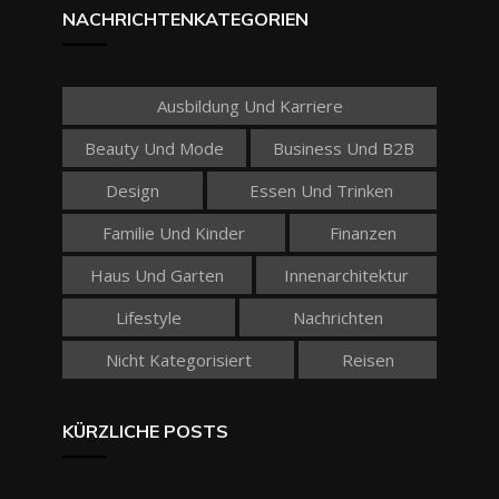
NACHRICHTENKATEGORIEN
Ausbildung Und Karriere
Beauty Und Mode
Business Und B2B
Design
Essen Und Trinken
Familie Und Kinder
Finanzen
Haus Und Garten
Innenarchitektur
Lifestyle
Nachrichten
Nicht Kategorisiert
Reisen
KÜRZLICHE POSTS