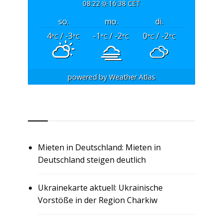
08:22
16:38 CET
so.
mo.
di.
4
/ -3
-1
/ -2
0
/ -2
°C
°C
°C
°C
°C
°C
powered by
Weather Atlas
RSS
Mieten in Deutschland: Mieten in
Deutschland steigen deutlich
Ukrainekarte aktuell: Ukrainische
Vorstöße in der Region Charkiw