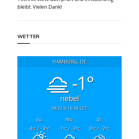
bleibt. Vielen Dank!
Beitragsnavigation
WETTER
HAMBURG, DE
-1°
nebel
08:22
16:38 CET
so.
mo.
di.
4
/ -3
-1
/ -2
0
/ -2
°C
°C
°C
°C
°C
°C