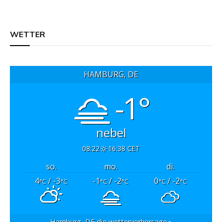
WETTER
HAMBURG, DE
-1°
nebel
08:22
16:38 CET
so.
mo.
di.
4
/ -3
-1
/ -2
0
/ -2
°C
°C
°C
°C
°C
°C
Hamburg, DE
die wettervorhersage ▸