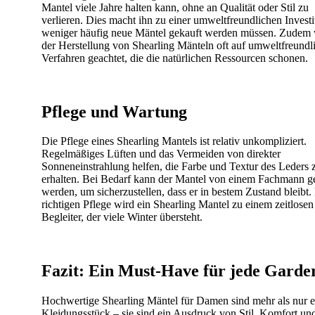
Mantel viele Jahre halten kann, ohne an Qualität oder Stil zu
verlieren. Dies macht ihn zu einer umweltfreundlichen Investi
weniger häufig neue Mäntel gekauft werden müssen. Zudem 
der Herstellung von Shearling Mänteln oft auf umweltfreundl
Verfahren geachtet, die die natürlichen Ressourcen schonen.
Pflege und Wartung
Die Pflege eines Shearling Mantels ist relativ unkompliziert.
Regelmäßiges Lüften und das Vermeiden von direkter
Sonneneinstrahlung helfen, die Farbe und Textur des Leders 
erhalten. Bei Bedarf kann der Mantel von einem Fachmann ge
werden, um sicherzustellen, dass er in bestem Zustand bleibt.
richtigen Pflege wird ein Shearling Mantel zu einem zeitlosen
Begleiter, der viele Winter übersteht.
Fazit: Ein Must-Have für jede Garde
Hochwertige Shearling Mäntel für Damen sind mehr als nur e
Kleidungsstück – sie sind ein Ausdruck von Stil, Komfort un