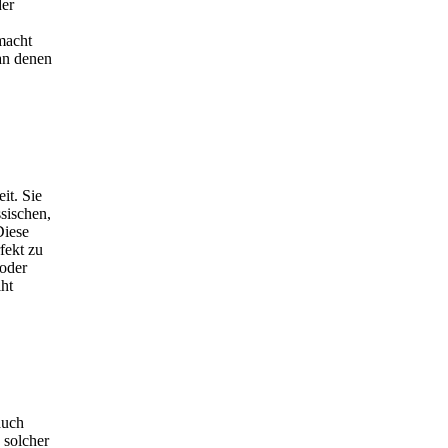
der
macht
 an denen
it. Sie
ssischen,
Diese
fekt zu
 oder
iht
auch
 solcher