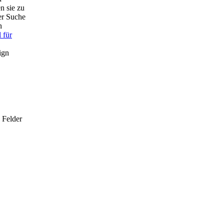
n sie zu
er Suche
n
 für
ign
 Felder