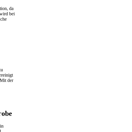
tion, da
wird bei
iche
zu
reinigt
 Mit der
robe
in
d