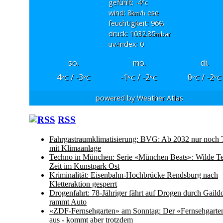
gefühlt: -4
°c
wind: 8
ese
km/h
feuchtigkeit: 96
%
druck: 1032.85
mbar
uv-index: 0
so.
mo.
di.
4
/ -3
-1
/ -2
0
/ -2
°C
°C
°C
°C
°C
°C
powered by
Weather Atlas
RSS
Fahrgastraumklimatisierung: BVG: Ab 2032 nur noch
mit Klimaanlage
Techno in München: Serie «München Beats»: Wilde T
Zeit im Kunstpark Ost
Kriminalität: Eisenbahn-Hochbrücke Rendsburg nach
Kletteraktion gesperrt
Drogenfahrt: 78-Jähriger fährt auf Drogen durch Gaild
rammt Auto
«ZDF-Fernsehgarten» am Sonntag: Der «Fernsehgarten»
aus - kommt aber trotzdem