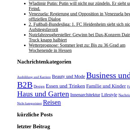
Wladimir Putin: Putin will nicht nur zündeln. Er sieht u
Feind.
Venezuela: Regierung und Opposition in Venezuela be
offiziellen Dialog
2. Fußball-Bundesliga: 1. FC Heidenheim sieht sich nic
Aufstiegsfavorit
Nutzfahrzeughersteller: Gewinn bei Dax-Konzern Dai
Truck knapp halbiert
Wetterprognose: Sommer legt zu: Bis zu 36 Grad am
Wochenende in Hessen
Nachrichtenkategorien
Business un
Beauty und Mode
Ausbildung und Karriere
B2B
Essen und Trinken
Familie und Kinder
Design
F
Haus und Garten
Innenarchitektur
Lifestyle
Nachri
Reisen
Nicht kategorisiert
kürzliche Posts
letzter Beitrag