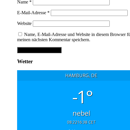
Name
*
E-Mail-Adresse
*
Website
Name, E-Mail-Adresse und Website in diesem Browser f
meinen nächsten Kommentar speichern.
Wetter
HAMBURG, DE
-1°
nebel
08:22
16:38 CET