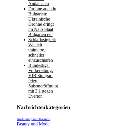
Andalusien
Drohne auch in
Bulgarien:
Ukrainische
Drohne dringt
im Nato-Staat
Bulgarien ein
Schlaflosigkeit:
Wie ich
trainierte,
schneller
einzuschlafen
Bundesliga-
Vorbereitung:
VfB Stuttgart
feiert
Saisoneröffnung
mit 3:1 gegen
Everton
Nachrichtenkategorien
Ausbildung und Karriere
Beauty und Mode