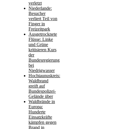
verletzt
Niederlande:
Besucher
verliert Teil von
Finger in
Freizeitpark
Ausgetrocknete
Flüsse: Linke
und Grüne
kritisieren Kurs
der
Bundesregierung
bei
Niedrigwasser
Hochtaunuskreis:
Waldbrand
greift auf
Bundespolizei-
Gelände über
Waldbrände in
Europa:
Hunderte
Einsatzkräfte
kämpfen gegen
Brand in