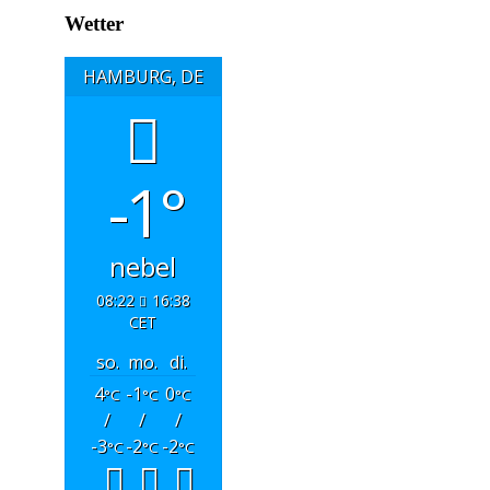
Wetter
HAMBURG, DE
-1°
nebel
08:22
16:38
CET
so.
mo.
di.
4
-1
0
°C
°C
°C
/
/
/
-3
-2
-2
°C
°C
°C