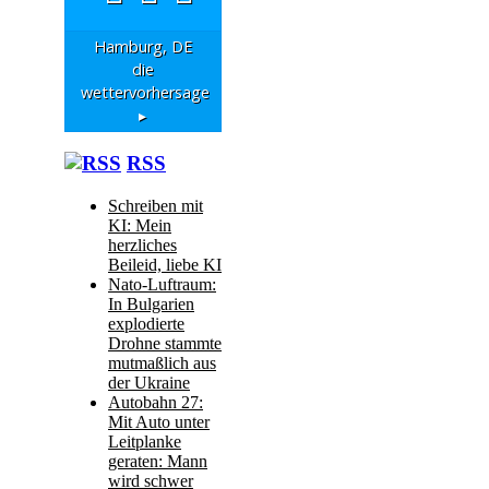
Hamburg, DE
die
wettervorhersage
▸
RSS
Schreiben mit
KI: Mein
herzliches
Beileid, liebe KI
Nato-Luftraum:
In Bulgarien
explodierte
Drohne stammte
mutmaßlich aus
der Ukraine
Autobahn 27:
Mit Auto unter
Leitplanke
geraten: Mann
wird schwer