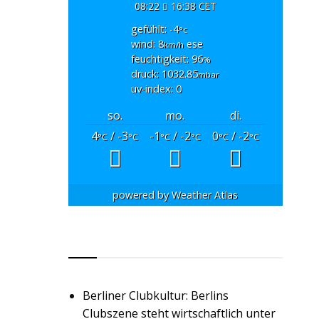
08:22
16:38 CET
gefühlt: -4
°c
wind: 8
ese
km/h
feuchtigkeit: 96
%
druck: 1032.85
mbar
uv-index: 0
so.
mo.
di.
4
/ -3
-1
/ -2
0
/ -2
°C
°C
°C
°C
°C
°C
powered by
Weather Atlas
RSS
Berliner Clubkultur: Berlins
Clubszene steht wirtschaftlich unter