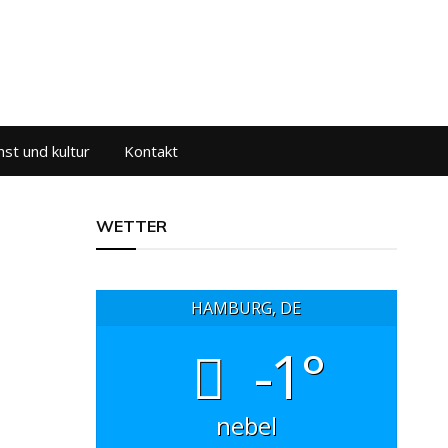
st und kultur
Kontakt
WETTER
HAMBURG, DE
-1°
nebel