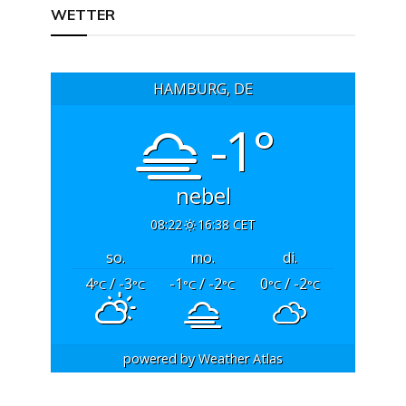
WETTER
HAMBURG, DE
-1°
nebel
08:22
16:38 CET
so.
mo.
di.
4
/ -3
-1
/ -2
0
/ -2
°C
°C
°C
°C
°C
°C
powered by
Weather Atlas