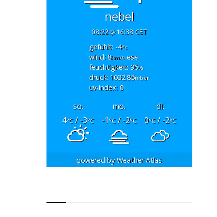
nebel
08:22
16:38 CET
gefühlt: -4
°c
wind: 8
ese
km/h
feuchtigkeit: 96
%
druck: 1032.85
mbar
uv-index: 0
so.
mo.
di.
4
/ -3
-1
/ -2
0
/ -2
°C
°C
°C
°C
°C
°C
powered by
Weather Atlas
RSS