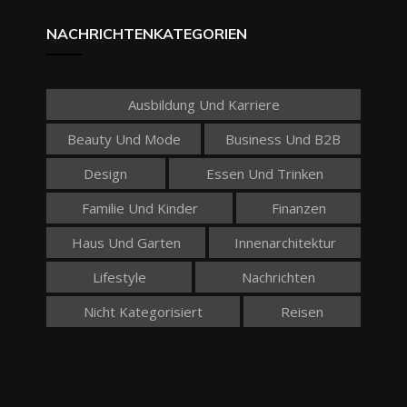
NACHRICHTENKATEGORIEN
Ausbildung Und Karriere
Beauty Und Mode
Business Und B2B
Design
Essen Und Trinken
Familie Und Kinder
Finanzen
Haus Und Garten
Innenarchitektur
Lifestyle
Nachrichten
Nicht Kategorisiert
Reisen