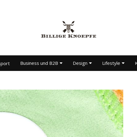
Business und B2B
Design
Lifestyle
K
sport