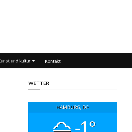
unst und kultur
Kontakt
WETTER
HAMBURG, DE
-1°