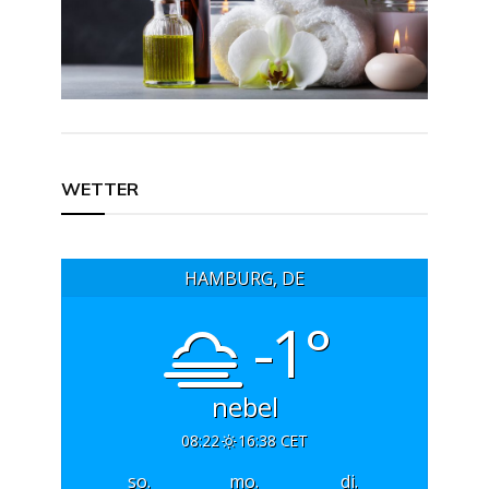
Beitragsnavigation
WETTER
HAMBURG, DE
-1°
nebel
08:22
16:38 CET
so.
mo.
di.