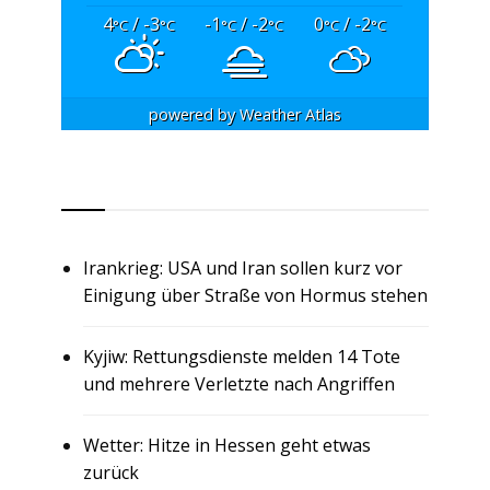
4
/ -3
-1
/ -2
0
/ -2
°C
°C
°C
°C
°C
°C
powered by
Weather Atlas
RSS
Irankrieg: USA und Iran sollen kurz vor
Einigung über Straße von Hormus stehen
Kyjiw: Rettungsdienste melden 14 Tote
und mehrere Verletzte nach Angriffen
Wetter: Hitze in Hessen geht etwas
zurück